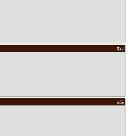
#23
#24