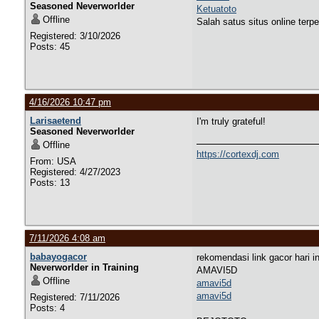
Seasoned Neverworlder
Ketuatoto
Offline
Salah satus situs online terp
Registered: 3/10/2026
Posts: 45
4/16/2026 10:47 pm
Larisaetend
I'm truly grateful!
Seasoned Neverworlder
Offline
https://cortexdj.com
From: USA
Registered: 4/27/2023
Posts: 13
7/11/2026 4:08 am
babayogacor
rekomendasi link gacor hari in
Neverworlder in Training
AMAVI5D
Offline
amavi5d
amavi5d
Registered: 7/11/2026
Posts: 4