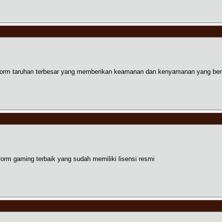
tform taruhan terbesar yang memberikan keamanan dan kenyamanan yang berl
form gaming terbaik yang sudah memiliki lisensi resmi