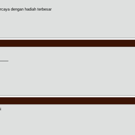
ercaya dengan hadiah terbesar
i