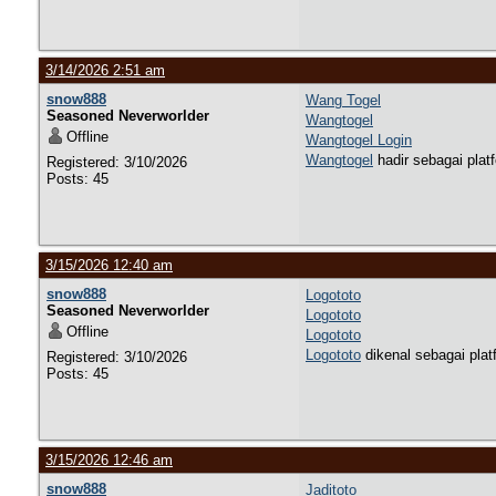
3/14/2026 2:51 am
snow888
Wang Togel
Seasoned Neverworlder
Wangtogel
Offline
Wangtogel Login
Wangtogel
hadir sebagai pla
Registered: 3/10/2026
Posts: 45
3/15/2026 12:40 am
snow888
Logototo
Seasoned Neverworlder
Logototo
Offline
Logototo
Logototo
dikenal sebagai plat
Registered: 3/10/2026
Posts: 45
3/15/2026 12:46 am
snow888
Jaditoto