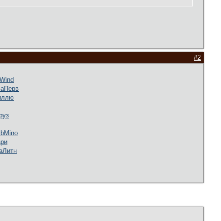
#2
Wind
а
Перв
иллю
руз
lb
Mino
ри
а
Литн