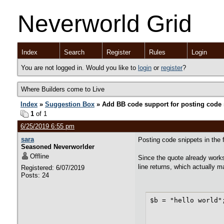
Neverworld Grid
Index
Search
Register
Rules
Login
You are not logged in. Would you like to
login
or
register
?
Where Builders come to Live
Index
»
Suggestion Box
» Add BB code support for posting code 
1
of 1
6/25/2019 6:55 pm
sara
Posting code snippets in the 
Seasoned Neverworlder
Offline
Since the quote already works
line returns, which actually 
Registered: 6/07/2019
Posts: 24
$b = "hello world"