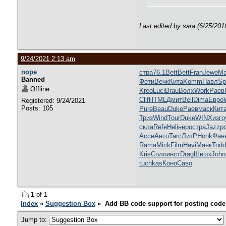
Last edited by sara (6/25/201
9/24/2021 2:13 am
nope
стра
76.1
Bett
Bett
Fran
Jewe
Ma
Banned
Фети
Вечк
Кита
Komm
Павл
Sp
Offline
Kreo
Luci
Brau
Волх
Work
Раев
Clif
HTML
Дмит
Bell
Dima
Евро
Registered: 9/24/2021
Posts: 105
Pure
Beau
Duke
Раев
маск
Кит
Триз
Wind
Tour
Duke
WINX
изго
скла
Refe
Heli
неро
стра
Jazz
po
Acce
Анто
Tarc
ЛитР
Honk
Фан
Rama
Mick
Film
Havi
Маяк
Todd
Kris
Соло
инст
Drag
Шишк
John
tuchkas
Коно
Саво
1
of 1
Index
»
Suggestion Box
» Add BB code support for posting code
Jump to: