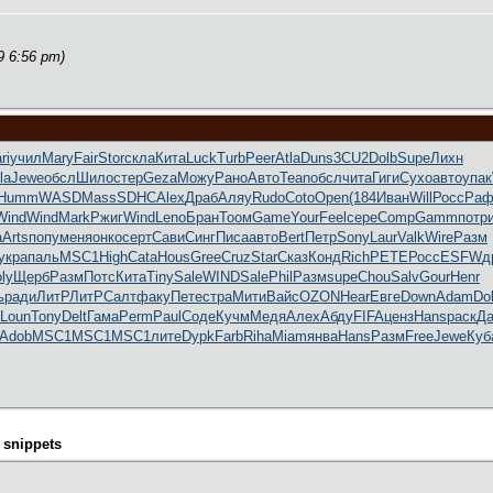
9 6:56 pm)
ri
учил
Mary
Fair
Stor
скла
Кита
Luck
Turb
Peer
Atla
Duns
3CU2
Dolb
Supe
Лихн
la
Jewe
обсл
Шило
стер
Geza
Можу
Рано
Авто
Tean
обсл
чита
Гиги
Сухо
авто
упак
Humm
WASD
Mass
SDHC
Alex
Драб
Аляу
Rudo
Coto
Open
(184
Иван
Will
Росс
Раф
Wind
Wind
Mark
Ржиг
Wind
Leno
Бран
Тоом
Game
Your
Feel
сере
Comp
Gamm
потр
а
Arts
попу
меня
онко
серт
Сави
Синг
Писа
авто
Bert
Петр
Sony
Laur
Valk
Wire
Разм
укра
паль
MSC1
High
Cata
Hous
Gree
Cruz
Star
Сказ
Конд
Rich
PETE
Росс
ESFW
д
ly
Щерб
Разм
Потс
Кита
Tiny
Sale
WIND
Sale
Phil
Разм
supe
Chou
Salv
Gour
Henr
ь
ради
ЛитР
ЛитР
Салт
факу
Пете
стра
Мити
Вайс
OZON
Hear
Евге
Down
Adam
Do
Loun
Tony
Delt
Гама
Perm
Paul
Соде
Кучм
Медя
Алех
Абду
FIFA
ценз
Hans
раск
Да
Adob
MSC1
MSC1
MSC1
лите
Dypk
Farb
Riha
Miam
янва
Hans
Разм
Free
Jewe
Куб
 snippets