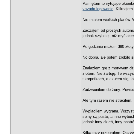
Pamiętam to irytujące okienk
vavada logowanie
. Kliknąłem
Nie miałem wielkich planów. W
Zacząłem od prostych automa
jednak szybciej, niż myślałem
Po godzinie miałem 380 złoty
No dobra, ale potem zrobiło s
Znalazłem grę z motywem dżun
złotem. Nie żartuję. Te wszys
skarpetkach, a czułem się, 
Zadzwoniłem do żony. Powiedzi
Ale tym razem nie straciłem.
Wypłaciłem wygraną. Wszystko
spiny są puste, a inne wybuc
jednak inny dzień, inny nastró
Kilka razy przegrałem. Oczyw