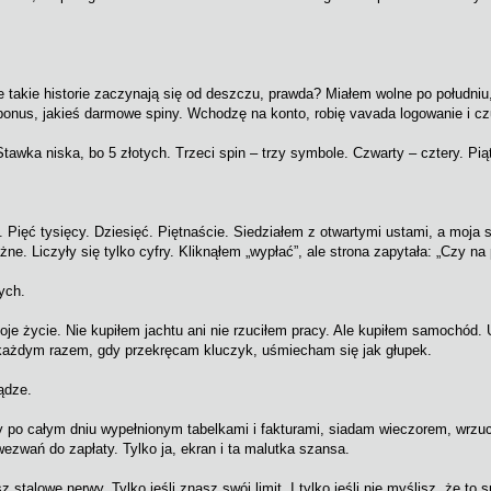
takie historie zaczynają się od deszczu, prawda? Miałem wolne po południu
onus, jakieś darmowe spiny. Wchodzę na konto, robię vavada logowanie i czu
tawka niska, bo 5 złotych. Trzeci spin – trzy symbole. Czwarty – cztery. Piąt
ć. Pięć tysięcy. Dziesięć. Piętnaście. Siedziałem z otwartymi ustami, a moj
ważne. Liczyły się tylko cyfry. Kliknąłem „wypłać”, ale strona zapytała: 
ych.
moje życie. Nie kupiłem jachtu ani nie rzuciłem pracy. Ale kupiłem samochód
 każdym razem, gdy przekręcam kluczyk, uśmiecham się jak głupek.
ądze.
dy po całym dniu wypełnionym tabelkami i fakturami, siadam wieczorem, wrz
zwań do zapłaty. Tylko ja, ekran i ta malutka szansa.
 stalowe nerwy. Tylko jeśli znasz swój limit. I tylko jeśli nie myślisz, że to