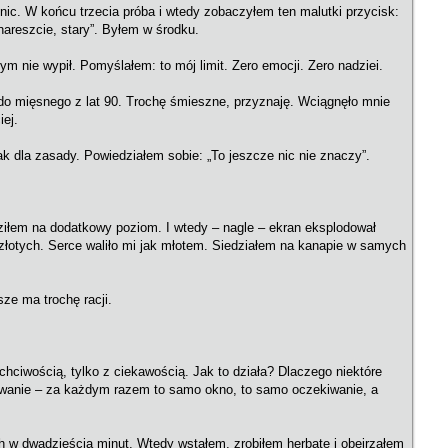
nic. W końcu trzecia próba i wtedy zobaczyłem ten malutki przycisk:
nareszcie, stary”. Byłem w środku.
bym nie wypił. Pomyślałem: to mój limit. Zero emocji. Zero nadziei.
o mięsnego z lat 90. Trochę śmieszne, przyznaję. Wciągnęło mnie
iej.
 dla zasady. Powiedziałem sobie: „To jeszcze nic nie znaczy”.
ziłem na dodatkowy poziom. I wtedy – nagle – ekran eksplodował
0 złotych. Serce waliło mi jak młotem. Siedziałem na kanapie w samych
sze ma trochę racji.
hciwością, tylko z ciekawością. Jak to działa? Dlaczego niektóre
ogowanie – za każdym razem to samo okno, to samo oczekiwanie, a
h w dwadzieścia minut. Wtedy wstałem, zrobiłem herbatę i obejrzałem