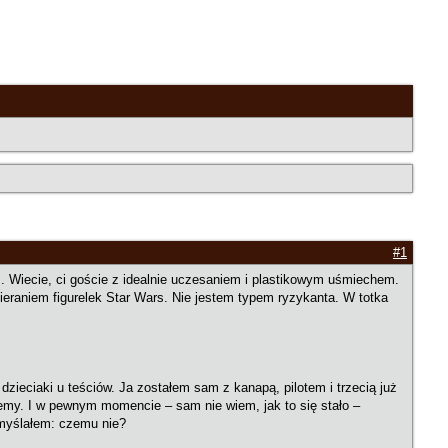
#1
m. Wiecie, ci goście z idealnie uczesaniem i plastikowym uśmiechem.
zbieraniem figurelek Star Wars. Nie jestem typem ryzykanta. W totka
zieciaki u teściów. Ja zostałem sam z kanapą, pilotem i trzecią już
emy. I w pewnym momencie – sam nie wiem, jak to się stało –
omyślałem: czemu nie?