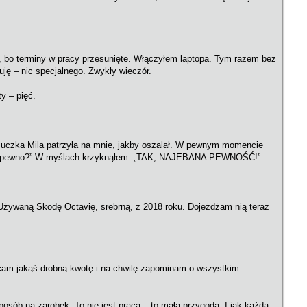
, bo terminy w pracy przesunięte. Włączyłem laptopa. Tym razem bez
ję – nic specjalnego. Zwykły wieczór.
y – pięć.
a suczka Mila patrzyła na mnie, jakby oszalał. W pewnym momencie
„Czy na pewno?” W myślach krzyknąłem: „TAK, NAJEBANA PEWNOŚĆ!”
. Używaną Skodę Octavię, srebrną, z 2018 roku. Dojeżdżam nią teraz
ucam jakąś drobną kwotę i na chwilę zapominam o wszystkim.
 sposób na zarobek. To nie jest praca – to mała przygoda. I jak każda