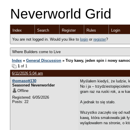
Neverworld Grid
Index
Search
Register
Rules
Login
You are not logged in. Would you like to
login
or
register
?
Where Builders come to Live
Index
»
General Discussion
» Trzy kawy, jeden spin i nowy samo
1
of 1
6/11/2026 5:04 am
thomasott130
Myślałem kiedyś, że ludzie, 
Seasoned Neverworlder
No i ja – trzydziestopięciole
Offline
gram raz na ruski rok, a w ka
Registered: 6/05/2026
Posts: 22
A jednak to się stało.
Wszystko zaczęło się od nudy
kawą, która smakowała jak ł
wylądowałem na stronie, o kt