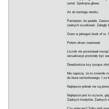
serial. Spokojna głowa.
Aż do tamtego wtorku.
Pamiętam, bo padało. Zawsze 
żadnych oczekiwań. Zaległy b
Gram w jakiegoś book of ra. S
Potem ekran zwariował.
Licznik nie przestawał rosną
wizualizacje przestały być 
Dwadzieścia trzy tysiące złot
Nie napiszę, że to zmieniło 
do biura rachunkowego. I za
Najlepsze jednak nie są pieni
Najlepsze jest to uczucie, g
Żadnych kredytów. Żadnych we
Czy polecam? Tylko jeśli masz