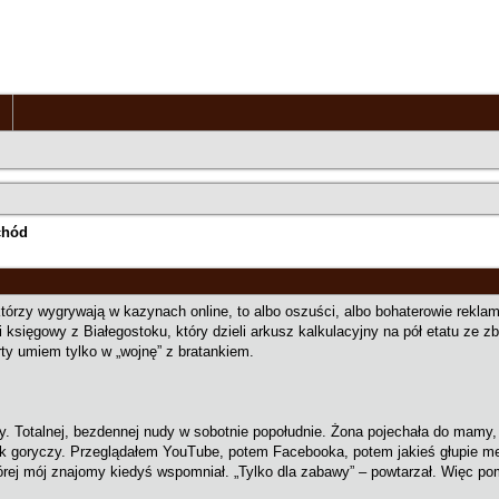
chód
którzy wygrywają w kazynach online, to albo oszuści, albo bohaterowie rekla
tni księgowy z Białegostoku, który dzieli arkusz kalkulacyjny na pół etatu ze 
rty umiem tylko w „wojnę” z bratankiem.
. Totalnej, bezdennej nudy w sobotnie popołudnie. Żona pojechała do mamy, d
yk goryczy. Przeglądałem YouTube, potem Facebooka, potem jakieś głupie m
órej mój znajomy kiedyś wspomniał. „Tylko dla zabawy” – powtarzał. Więc p