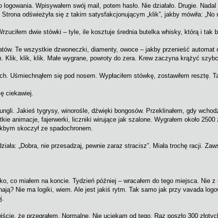
o logowania. Wpisywałem swój mail, potem hasło. Nie działało. Drugie. Nadal 
. Strona odświeżyła się z takim satysfakcjonującym „klik”, jakby mówiła: „No 
rzuciłem dwie stówki – tyle, ile kosztuje średnia butelka whisky, którą i tak 
tów. Te wszystkie dzwoneczki, diamenty, owoce – jakby przenieść automat d
. Klik, klik, klik. Małe wygrane, powroty do zera. Krew zaczyna krążyć szybc
ch. Uśmiechnąłem się pod nosem. Wypłaciłem stówkę, zostawiłem resztę. Tak
ię ciekawiej.
gli. Jakieś tygrysy, winorośle, dźwięki bongosów. Przeklinałem, gdy wchod
tkie animacje, fajerwerki, liczniki wirujące jak szalone. Wygrałem około 250
jakbym skoczył ze spadochronem.
ała: „Dobra, nie przesadzaj, pewnie zaraz stracisz”. Miała trochę racji. Zaw
, co miałem na koncie. Tydzień później – wracałem do tego miejsca. Nie z c
hają? Nie ma logiki, wiem. Ale jest jakiś rytm. Tak samo jak przy vavada l
j.
iście, że przegrałem. Normalne. Nie uciekam od tego. Raz poszło 300 złotyc